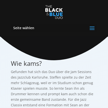
Seite wählen
Wie kams?
Gefunden hat sich das Duo über die Jam Sessions
des Jazzclub Karlsruhe. Steffen spielte zu der Zeit
mehr Schlagzeug, weil er im Studium schon genug
Klavier spielen musste. So lernte Sean ihn als
Drummer kennen und prompt kam auch schon die
erste gemeinsame Band zustande. Für die Jazz
Classix entstand eine Formation mit Sean an der