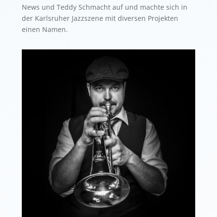
News und Teddy Schmacht auf und machte sich in
der Karlsruher Jazzszene mit diversen Projekten
einen Namen.